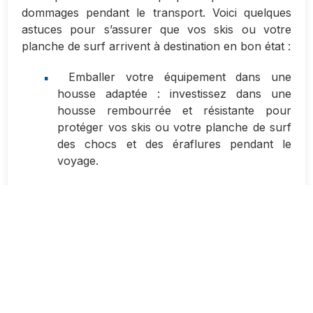
dommages pendant le transport. Voici quelques
astuces pour s’assurer que vos skis ou votre
planche de surf arrivent à destination en bon état :
Emballer votre équipement dans une
housse adaptée : investissez dans une
housse rembourrée et résistante pour
protéger vos skis ou votre planche de surf
des chocs et des éraflures pendant le
voyage.
Protéger les extrémités : pour éviter que
les extrémités de vos skis ou de votre
planche ne se cognent contre d’autres
bagages en soute, utilisez des protège-tips
en caoutchouc.
Utiliser des sangles de fixation : pour
maintenir vos skis ou votre planche en