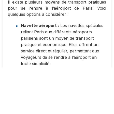
Il existe plusieurs moyens de transport pratiques
pour se rendre à l’aéroport de Paris. Voici
quelques options à considérer :
Navette aéroport :
Les navettes spéciales
reliant Paris aux différents aéroports
parisiens sont un moyen de transport
pratique et économique. Elles offrent un
service direct et régulier, permettant aux
voyageurs de se rendre à l’aéroport en
toute simplicité.
Train RER :
Les lignes B et C du RER
desservent respectivement l’aéroport de
Roissy-Charles de Gaulle et l’aéroport
d’Orly. Ces trains offrent une alternative
rapide et confortable pour se rendre à
l’aéroport sans avoir à s’inquiéter des
embouteillages.